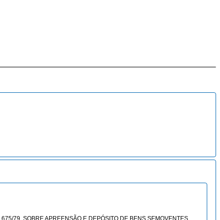
Nº 5.675/79, SOBRE APREENSÃO E DEPÓSITO DE BENS SEMOVENTES.