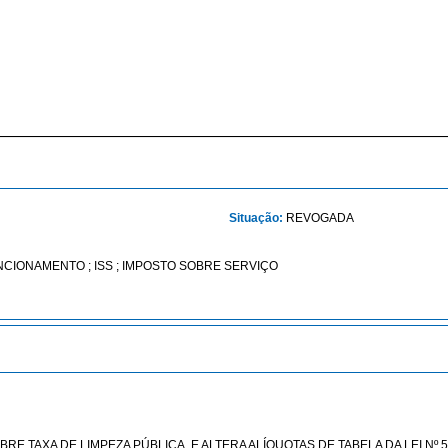
Situação:
REVOGADA
UNCIONAMENTO ; ISS ; IMPOSTO SOBRE SERVIÇO
SOBRE TAXA DE LIMPEZA PÚBLICA, E ALTERA ALÍQUOTAS DE TABELA DA LEI 