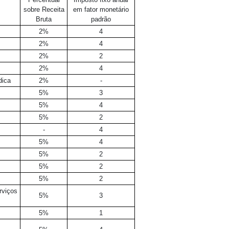
sobre Receita
em fator monetário
Bruta
padrão
2%
4
2%
4
2%
2
2%
4
dica
2%
-
5%
3
5%
4
5%
2
-
4
5%
4
5%
2
5%
2
5%
2
rviços
5%
3
5%
1