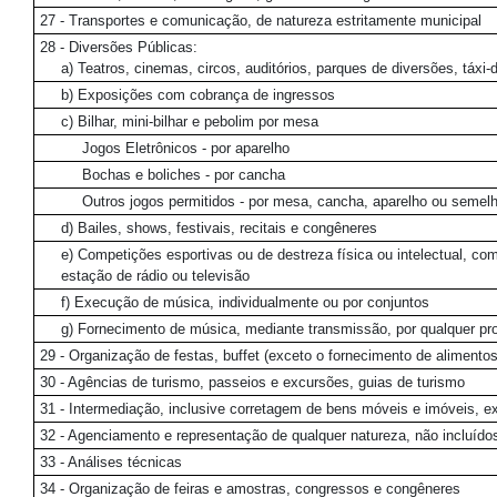
27 - Transportes e comunicação, de natureza estritamente municipal
28 - Diversões Públicas:
a) Teatros, cinemas, circos, auditórios, parques de diversões, táxi
b) Exposições com cobrança de ingressos
c) Bilhar, mini-bilhar e pebolim por mesa
Jogos Eletrônicos - por aparelho
Bochas e boliches - por cancha
Outros jogos permitidos - por mesa, cancha, aparelho ou semel
d) Bailes, shows, festivais, recitais e congêneres
e) Competições esportivas ou de destreza física ou intelectual, co
estação de rádio ou televisão
f) Execução de música, individualmente ou por conjuntos
g) Fornecimento de música, mediante transmissão, por qualquer p
29 - Organização de festas, buffet (exceto o fornecimento de alimento
30 - Agências de turismo, passeios e excursões, guias de turismo
31 - Intermediação, inclusive corretagem de bens móveis e imóveis, e
32 - Agenciamento e representação de qualquer natureza, não incluídos
33 - Análises técnicas
34 - Organização de feiras e amostras, congressos e congêneres