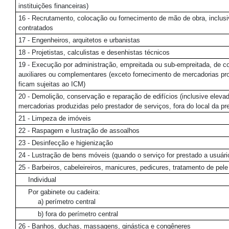
instituições financeiras)
16 - Recrutamento, colocação ou fornecimento de mão de obra, inclusi
contratados
17 - Engenheiros, arquitetos e urbanistas
18 - Projetistas, calculistas e desenhistas técnicos
19 - Execução por administração, empreitada ou sub-empreitada, de con
auxiliares ou complementares (exceto fornecimento de mercadorias prod
ficam sujeitas ao ICM)
20 - Demolição, conservação e reparação de edifícios (inclusive eleva
mercadorias produzidas pelo prestador de serviços, fora do local da pr
21 - Limpeza de imóveis
22 - Raspagem e lustração de assoalhos
23 - Desinfecção e higienização
24 - Lustração de bens móveis (quando o serviço for prestado a usuário 
25 - Barbeiros, cabeleireiros, manicures, pedicures, tratamento de pel
Individual
Por gabinete ou cadeira:
a) perímetro central
b) fora do perímetro central
26 - Banhos, duchas, massagens, ginástica e congêneres