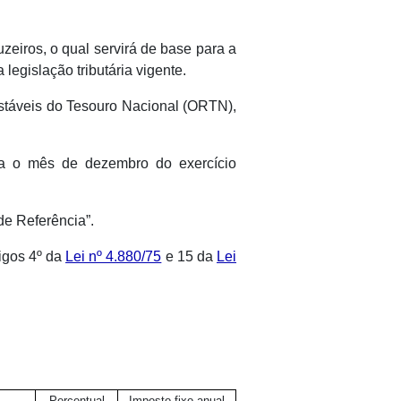
eiros, o qual servirá de base para a
legislação tributária vigente.
ustáveis do Tesouro Nacional (ORTN),
ra o mês de dezembro do exercício
de Referência”.
tigos 4º da
Lei nº 4.880/75
e 15 da
Lei
Percentual
Imposto fixo anual