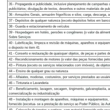
35 - Propaganda e publicidade, inclusive planejamento de campanhas 
publicitários; divulgação de textos, desenhos e outros materiais de pub
36 - Armazéns Gerais, armazém frigoríficos e silos; carga, descarga, 
37 - Depósitos de qualquer natureza (exceto depósitos feitos em bancos
38 - Guarda e estacionamento de veículos
39 - Hospedagem em hotéis, pensões e congêneres (o valor da alimenta
Sobre Serviços
40 - Lubrificação, limpeza e revisão de máquinas, aparelhos e equipam
o disposto no item 41
41 - Conserto e restauração de quaisquer objetos, de peças e partes de
42 - Recondicionamento de motores (o valor das peças fornecidas pelo 
43 – Pintura (exceto os serviços relacionados com imóveis), de objeto
44 – Ensino de qualquer grau ou natureza
45 – Alfaiates, modistas, costureiros, por serviços prestados ao usuári
46 – Tinturaria e Lavanderia
47 – Beneficiamento, lavagem, secagem, tingimento, galvanoplastia, a
comercialização ou industrialização
48 – Instalação e montagem de aparelhos, máquinas e equipamentos, pr
fornecido (excetua- se a prestação do serviço ao Poder Público, às A
49 – Colocação de tapetes e cortinas, com material fornecido pelo usuár