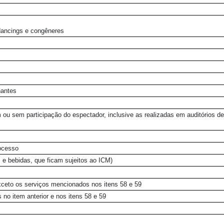
-dancings e congêneres
hantes
m ou sem participação do espectador, inclusive as realizadas em auditórios d
rocesso
s e bebidas, que ficam sujeitos ao ICM)
xceto os serviços mencionados nos itens 58 e 59
 no item anterior e nos itens 58 e 59