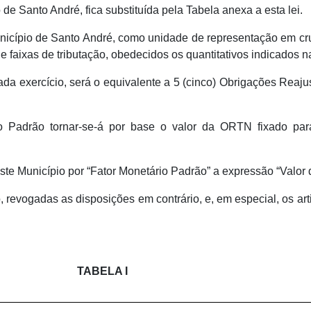
de Santo André, fica substituída pela Tabela anexa a esta lei.
nicípio de Santo André, como unidade de representação em cruz
e faixas de tributação, obedecidos os quantitativos indicados na 
da exercício, será o equivalente a 5 (cinco) Obrigações Reaj
o Padrão tornar-se-á por base o valor da ORTN fixado pa
este Município por “Fator Monetário Padrão” a expressão “Valor 
o, revogadas as disposições em contrário, e, em especial, os ar
TABELA I