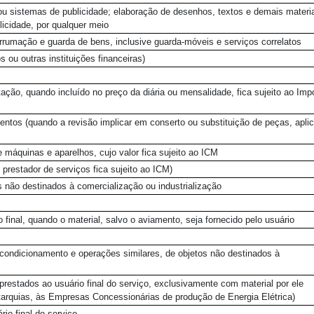
ou sistemas de publicidade; elaboração de desenhos, textos e demais materi
licidade, por qualquer meio
arrumação e guarda de bens, inclusive guarda-móveis e serviços correlatos
 ou outras instituições financeiras)
ção, quando incluído no preço da diária ou mensalidade, fica sujeito ao Imp
entos (quando a revisão implicar em conserto ou substituição de peças, apli
 máquinas e aparelhos, cujo valor fica sujeito ao ICM
prestador de serviços fica sujeito ao ICM)
s não destinados à comercialização ou industrialização
o final, quando o material, salvo o aviamento, seja fornecido pelo usuário
condicionamento e operações similares, de objetos não destinados à
estados ao usuário final do serviço, exclusivamente com material por ele
utarquias, às Empresas Concessionárias de produção de Energia Elétrica)
io final do serviço