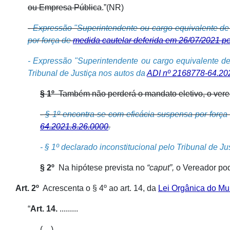
ou Empresa Pública
.”(NR)
- Expressão "Superintendente ou cargo equivalente d
por força de
medida cautelar deferida em 26/07/2021 pe
- Expressão "Superintendente ou cargo equivalente de
Tribunal de Justiça nos autos da
ADI nº 2168778-64.202
§ 1º
Também não perderá o mandato eletivo, o veread
- § 1º encontra-se com eficácia suspensa por forç
64.2021.8.26.0000
.
- § 1º declarado inconstitucional pelo Tribunal de J
§ 2º
Na hipótese prevista no
“caput”,
o Vereador pod
Art. 2º
Acrescenta o § 4º ao art. 14, da
Lei Orgânica do Mu
“
Art. 14.
.........
(....)