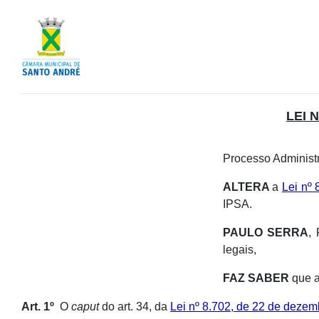
LEI 
Processo Administr
ALTERA
a
Lei nº
IPSA.
PAULO SERRA
,
legais,
FAZ SABER
que a
Art. 1º
O
caput
do art. 34, da
Lei nº 8.702, de 22 de deze