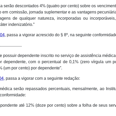
a serão descontados 4% (quatro por cento) sobre os vencimento
go em comissão, jornada suplementar e as vantagens pecuniári
agens de qualquer natureza, incorporadas ou incorporáveis,
ter indenizatório.”
004
, passa a vigorar acrescido do § 8º, na seguinte conformidad
.....................
 possuir dependente inscrito no serviço de assistência médica
r dependente, com o percentual de 0,1% (zero vírgula um po
% (um por cento) por dependente”.
04
, passa a vigorar com a seguinte redação:
édica serão repassados percentuais, mensalmente, ao Instit
 conformidade:
respondente até 12% (doze por cento) sobre a folha de seus ser