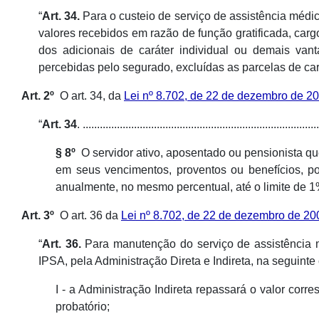
“
Art. 34.
Para o custeio de serviço de assistência médic
valores recebidos em razão de função gratificada, car
dos adicionais de caráter individual ou demais vant
percebidas pelo segurado, excluídas as parcelas de cará
Art. 2º
O art. 34, da
Lei nº 8.702, de 22 de dezembro de 2
“
Art. 34
. ...................................................................................
§ 8º
O servidor ativo, aposentado ou pensionista que
em seus vencimentos, proventos ou benefícios, po
anualmente, no mesmo percentual, até o limite de 1
Art. 3º
O art. 36 da
Lei nº 8.702, de 22 de dezembro de 20
“
Art. 36.
Para manutenção do serviço de assistência m
IPSA, pela Administração Direta e Indireta, na seguinte
I - a Administração Indireta repassará o valor cor
probatório;