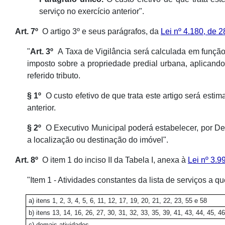
serviço no exercício anterior".
Art. 7º
O artigo 3º e seus parágrafos, da
Lei nº 4.180, de 
"
Art. 3º
A Taxa de Vigilância será calculada em função
imposto sobre a propriedade predial urbana, aplicand
referido tributo.
§ 1º
O custo efetivo de que trata este artigo será esti
anterior.
§ 2º
O Executivo Municipal poderá estabelecer, por Decr
a localização ou destinação do imóvel".
Art. 8º
O item 1 do inciso II da Tabela I, anexa à
Lei nº 3.
"Item 1 - Atividades constantes da lista de serviços a q
a) itens 1, 2, 3, 4, 5, 6, 11, 12, 17, 19, 20, 21, 22, 23, 55 e 58
b) itens 13, 14, 16, 26, 27, 30, 31, 32, 33, 35, 39, 41, 43, 44, 45, 4
c) demais atividades