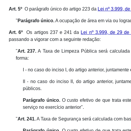
Art. 5º
O parágrafo único do artigo 223 da
Lei nº 3.999, d
"
Parágrafo único.
A ocupação de área em via ou lograd
Art. 6º
Os artigos 237 e 241 da
Lei nº 3.999, de 29 d
passando a vigorar com a seguinte redação:
"
Art. 237.
A Taxa de Limpeza Pública será calculada d
forma:
I - no caso do inciso I, do artigo anterior, juntamen
II - no caso do inciso II, do artigo anterior, ju
públicos.
Parágrafo único.
O custo efetivo de que trata est
serviço no exercício anterior".
"
Art. 241.
A Taxa de Segurança será calculada com base 
Parágrafo único.
O custo efetivo de que trata est