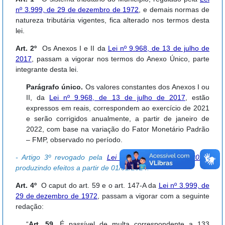
nº 3.999, de 29 de dezembro de 1972
, e demais normas de
natureza tributária vigentes, fica alterado nos termos desta
lei.
Art. 2º
Os Anexos I e II da
Lei nº 9.968, de 13 de julho de
2017
, passam a vigorar nos termos do Anexo Único, parte
integrante desta lei.
Parágrafo único.
Os valores constantes dos Anexos I ou
II, da
Lei nº 9.968, de 13 de julho de 2017
, estão
expressos em reais, correspondem ao exercício de 2021
e serão corrigidos anualmente, a partir de janeiro de
2022, com base na variação do Fator Monetário Padrão
– FMP, observado no período.
- Artigo 3º revogado pela
Lei nº 10.705, de 15/09/2023
,
produzindo efeitos a partir de 01/01/2024.
Art. 4º
O caput do art. 59 e o art. 147-A da
Lei nº 3.999, de
29 de dezembro de 1972
, passam a vigorar com a seguinte
redação:
“
Art. 59
. É passível de multa correspondente a 133