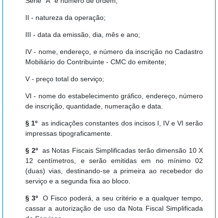
Série “A” e número de ordem;
II - natureza da operação;
III - data da emissão, dia, mês e ano;
IV - nome, endereço, e número da inscrição no Cadastro
Mobiliário do Contribuinte - CMC do emitente;
V - preço total do serviço;
VI - nome do estabelecimento gráfico, endereço, número
de inscrição, quantidade, numeração e data.
§ 1º
as indicações constantes dos incisos I, IV e VI serão
impressas tipograficamente.
§ 2º
as Notas Fiscais Simplificadas terão dimensão 10 X
12 centímetros, e serão emitidas em no mínimo 02
(duas) vias, destinando-se a primeira ao recebedor do
serviço e a segunda fixa ao bloco.
§ 3º
O Fisco poderá, a seu critério e a qualquer tempo,
cassar a autorização de uso da Nota Fiscal Simplificada