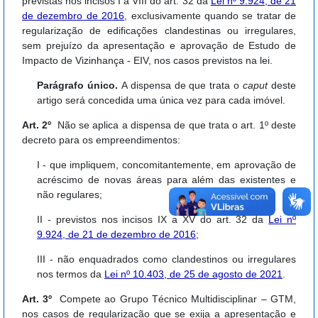
previstas nos incisos I a VIII do art. 32 da
Lei nº 9.924, de 21
de dezembro de 2016
, exclusivamente quando se tratar de
regularização de edificações clandestinas ou irregulares,
sem prejuízo da apresentação e aprovação de Estudo de
Impacto de Vizinhança - EIV, nos casos previstos na lei.
Parágrafo único.
A dispensa de que trata o
caput
deste
artigo será concedida uma única vez para cada imóvel.
Art. 2º
Não se aplica a dispensa de que trata o art. 1º deste
decreto para os empreendimentos:
I - que impliquem, concomitantemente, em aprovação de
acréscimo de novas áreas para além das existentes e
não regulares;
II - previstos nos incisos IX a XV do art. 32 da
Lei nº
9.924, de 21 de dezembro de 2016
;
III - não enquadrados como clandestinos ou irregulares
nos termos da
Lei nº 10.403, de 25 de agosto de 2021
.
Art. 3º
Compete ao Grupo Técnico Multidisciplinar – GTM,
nos casos de regularização que se exija a apresentação e