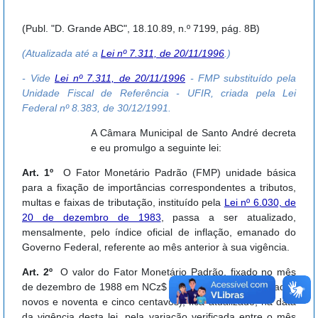
(Publ. "D. Grande ABC", 18.10.89, n.º 7199, pág. 8B)
(Atualizada até a
Lei nº 7.311, de 20/11/1996
.)
- Vide
Lei nº 7.311, de 20/11/1996
- FMP substituído pela
Unidade Fiscal de Referência - UFIR, criada pela Lei
Federal nº 8.383, de 30/12/1991.
A Câmara Municipal de Santo André decreta
e eu promulgo a seguinte lei:
Art. 1º
O Fator Monetário Padrão (FMP) unidade básica
para a fixação de importâncias correspondentes a tributos,
multas e faixas de tributação, instituído pela
Lei nº 6.030, de
20 de dezembro de 1983
, passa a ser atualizado,
mensalmente, pelo índice oficial de inflação, emanado do
Governo Federal, referente ao mês anterior à sua vigência.
Art. 2º
O valor do Fator Monetário Padrão, fixado no mês
de dezembro de 1988 em NCz$ 23,95 (vinte e três cruzados
novos e noventa e cinco centavos), fica atualizado, na data
da vigência desta lei, pela variação verificada entre o mês