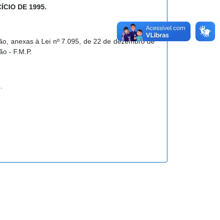
CIO DE 1995.
ção, anexas à Lei nº 7.095, de 22 de dezembro de
o - F.M.P.
.