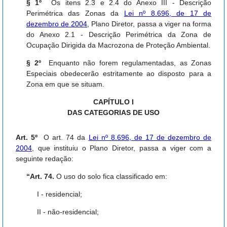
§ 1º
Os itens 2.3 e 2.4 do Anexo III - Descrição
Perimétrica das Zonas da
Lei nº 8.696, de 17 de
dezembro de 2004
, Plano Diretor, passa a viger na forma
do Anexo 2.1 - Descrição Perimétrica da Zona de
Ocupação Dirigida da Macrozona de Proteção Ambiental.
§ 2º
Enquanto não forem regulamentadas, as Zonas
Especiais obedecerão estritamente ao disposto para a
Zona em que se situam.
CAPÍTULO I
DAS CATEGORIAS DE USO
Art. 5º
O art. 74 da
Lei nº 8.696, de 17 de dezembro de
2004
, que instituiu o Plano Diretor, passa a viger com a
seguinte redação:
“Art. 74.
O uso do solo fica classificado em:
I - residencial;
II - não-residencial;