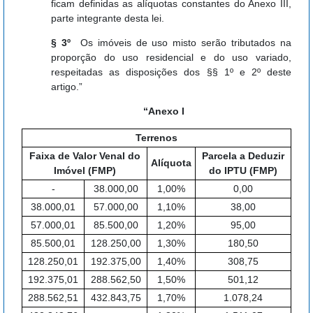
ficam definidas as alíquotas constantes do Anexo III,
parte integrante desta lei.
§ 3º
Os imóveis de uso misto serão tributados na
proporção do uso residencial e do uso variado,
respeitadas as disposições dos §§ 1º e 2º deste
artigo.”
“Anexo I
Terrenos
Faixa de Valor Venal do
Parcela a Deduzir
Alíquota
Imóvel (FMP)
do IPTU (FMP)
-
38.000,00
1,00%
0,00
38.000,01
57.000,00
1,10%
38,00
57.000,01
85.500,00
1,20%
95,00
85.500,01
128.250,00
1,30%
180,50
128.250,01
192.375,00
1,40%
308,75
192.375,01
288.562,50
1,50%
501,12
288.562,51
432.843,75
1,70%
1.078,24