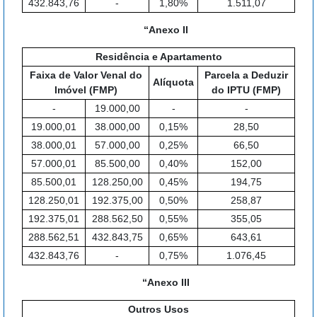
432.843,76
-
1,80%
1.511,07
“Anexo II
Residência e Apartamento
Faixa de Valor Venal do
Parcela a Deduzir
Alíquota
Imóvel (FMP)
do IPTU (FMP)
-
19.000,00
-
-
19.000,01
38.000,00
0,15%
28,50
38.000,01
57.000,00
0,25%
66,50
57.000,01
85.500,00
0,40%
152,00
85.500,01
128.250,00
0,45%
194,75
128.250,01
192.375,00
0,50%
258,87
192.375,01
288.562,50
0,55%
355,05
288.562,51
432.843,75
0,65%
643,61
432.843,76
-
0,75%
1.076,45
“Anexo III
Outros Usos