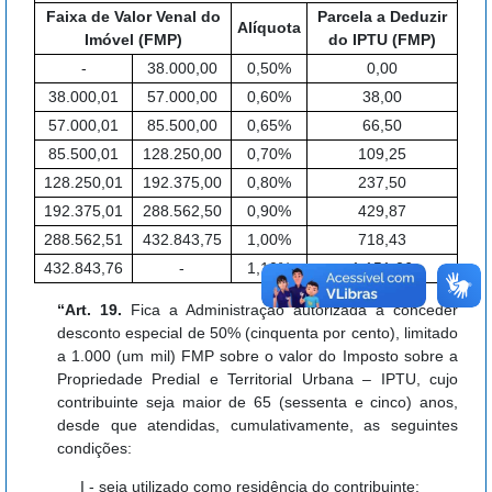
Faixa de Valor Venal do
Parcela a Deduzir
Alíquota
Imóvel (FMP)
do IPTU (FMP)
-
38.000,00
0,50%
0,00
38.000,01
57.000,00
0,60%
38,00
57.000,01
85.500,00
0,65%
66,50
85.500,01
128.250,00
0,70%
109,25
128.250,01
192.375,00
0,80%
237,50
192.375,01
288.562,50
0,90%
429,87
288.562,51
432.843,75
1,00%
718,43
432.843,76
-
1,10%
1.151,26
“Art. 19.
Fica a Administração autorizada a conceder
desconto especial de 50% (cinquenta por cento), limitado
a 1.000 (um mil) FMP sobre o valor do Imposto sobre a
Propriedade Predial e Territorial Urbana – IPTU, cujo
contribuinte seja maior de 65 (sessenta e cinco) anos,
desde que atendidas, cumulativamente, as seguintes
condições:
I - seja utilizado como residência do contribuinte;