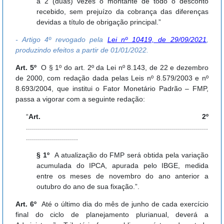
a 2 (duas) vezes o montante de todo o desconto
recebido, sem prejuízo da cobrança das diferenças
devidas a título de obrigação principal.”
- Artigo 4º revogado pela
Lei nº 10419, de 29/09/2021
,
produzindo efeitos a partir de 01/01/2022.
Art. 5º
O § 1º do art. 2º da Lei nº 8.143, de 22 e dezembro
de 2000, com redação dada pelas Leis nº 8.579/2003 e nº
8.693/2004, que institui o Fator Monetário Padrão – FMP,
passa a vigorar com a seguinte redação:
“
Art. 2º
...........................................................................................
..........................
§ 1º
A atualização do FMP será obtida pela variação
acumulada do IPCA, apurada pelo IBGE, medida
entre os meses de novembro do ano anterior a
outubro do ano de sua fixação.”.
Art. 6º
Até o último dia do mês de junho de cada exercício
final do ciclo de planejamento plurianual, deverá a