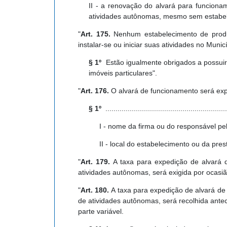
II - a renovação do alvará para funciona
atividades autônomas, mesmo sem estabelec
"
Art. 175.
Nenhum estabelecimento de produ
instalar-se ou iniciar suas atividades no Muni
§ 1º
Estão igualmente obrigados a possuir
imóveis particulares".
"
Art. 176.
O alvará de funcionamento será exp
§ 1º
.............................................................
I - nome da firma ou do responsável pe
II - local do estabelecimento ou da pres
"
Art. 179.
A taxa para expedição de alvará d
atividades autônomas, será exigida por ocasiã
"
Art. 180.
A taxa para expedição de alvará de
de atividades autônomas, será recolhida ante
parte variável.