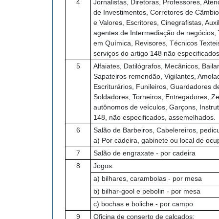
4
Jornalistas, Diretoras, Professores, At
de Investimentos, Corretores de Câmbio
e Valores, Escritores, Cinegrafistas, A
agentes de Intermediação de negócios,
em Química, Revisores, Técnicos Texteis
serviços do artigo 148 não especificado
5
Alfaiates, Datilógrafos, Mecânicos, Bail
Sapateiros remendão, Vigilantes, Amola
Escriturários, Funileiros, Guardadores 
Soldadores, Torneiros, Entregadores, Ze
autônomos de veículos, Garçons, Instruto
148, não especificados, assemelhados.
6
Salão de Barbeiros, Cabelereiros, pedi
a) Por cadeira, gabinete ou local de ocu
7
Salão de engraxate - por cadeira
8
Jogos:
a) bilhares, carambolas - por mesa
b) bilhar-gool e pebolin - por mesa
c) bochas e boliche - por campo
9
Oficina de conserto de calçados: