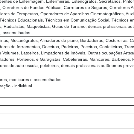
endentes de Enfermagem, Enfermeiras, Estenógrafos, Secretários, Pintor
, Corretores de Fundos Públicos, Corretores de Seguros, Corretores A
uxiliares de Terapeutas, Operadores de Aparelhos Cinematográficos, Aux
 Técnicos Educacionais, Técnicos em Comunicação Social, Técnicos em
, Radialistas, Maquetistas, Guias de Turismo, demais profissionais aut
s, assemelhados.
arinas, Mecanógrafos, Afinadores de piano, Bordadeiras, Costureiras, Ce
dores de ferramentas, Doceiros, Padeiros, Poceiros, Confeiteiros, Tr
de Volumes, Latoeiros, Limpadores de Imóveis, Outras ocupações Artesan
ladores, Porteiros, e Garagistas, Cabelereiras, Manicures, Barbeiros,
res de auto-escola, peleteiros, demais profissionais autônomos previst
cures, manicures e assemelhados:
pação - individual