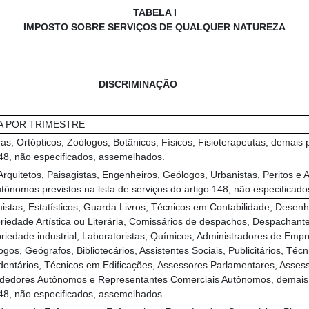
TABELA I
IMPOSTO SOBRE SERVIÇOS DE QUALQUER NATUREZA
DISCRIMINAÇÃO
XA POR TRIMESTRE
ras, Ortópticos, Zoólogos, Botânicos, Físicos, Fisioterapeutas, demais
 148, não especificados, assemelhados.
uitetos, Paisagistas, Engenheiros, Geólogos, Urbanistas, Peritos e Av
tônomos previstos na lista de serviços do artigo 148, não especificad
istas, Estatísticos, Guarda Livros, Técnicos em Contabilidade, Desenh
opriedade Artística ou Literária, Comissários de despachos, Despachan
riedade industrial, Laboratoristas, Químicos, Administradores de Empr
gos, Geógrafos, Bibliotecários, Assistentes Sociais, Publicitários, Téc
dentários, Técnicos em Edificações, Assessores Parlamentares, Asses
ndedores Autônomos e Representantes Comerciais Autônomos, demais 
 148, não especificados, assemelhados.