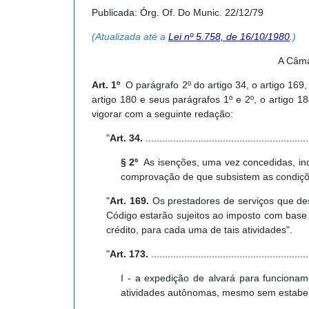
Publicada: Órg. Of. Do Munic. 22/12/79
(Atualizada até a
Lei nº 5.758, de 16/10/1980
.)
A Câma
Art. 1º
O parágrafo 2º do artigo 34, o artigo 169, o
artigo 180 e seus parágrafos 1º e 2º, o artigo 1
vigorar com a seguinte redação:
"
Art. 34.
...........................................................
§ 2º
As isenções, uma vez concedidas, inde
comprovação de que subsistem as condiçõ
"
Art. 169.
Os prestadores de serviços que de
Código estarão sujeitos ao imposto com base 
crédito, para cada uma de tais atividades".
"
Art. 173.
.........................................................
I - a expedição de alvará para funcionam
atividades autônomas, mesmo sem estabelec