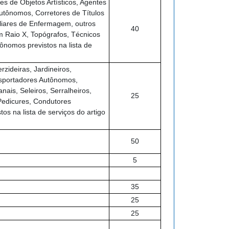
es de Objetos Artísticos, Agentes
utônomos, Corretores de Títulos
iliares de Enfermagem, outros
40
 Raio X, Topógrafos, Técnicos
ônomos previstos na lista de
rzideiras, Jardineiros,
ansportadores Autônomos,
ais, Seleiros, Serralheiros,
25
 Pedicures, Condutores
os na lista de serviços do artigo
50
5
35
25
25