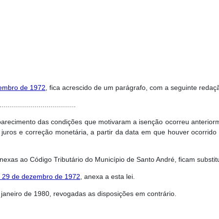
zembro de 1972
, fica acrescido de um parágrafo, com a seguinte redaç
.......................................
parecimento das condições que motivaram a isenção ocorreu anterio
s, juros e correção monetária, a partir da data em que houver ocorri
 IX, anexas ao Código Tributário do Município de Santo André, ficam substi
de 29 de dezembro de 1972
, anexa a esta lei.
 janeiro de 1980, revogadas as disposições em contrário.