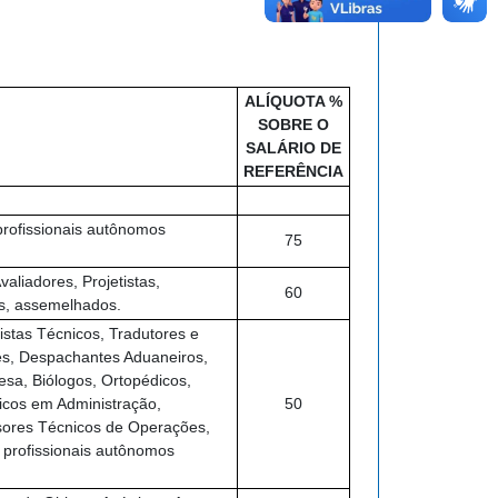
ALÍQUOTA %
SOBRE O
SALÁRIO DE
REFERÊNCIA
 profissionais autônomos
75
aliadores, Projetistas,
60
os, assemelhados.
istas Técnicos, Tradutores e
tes, Despachantes Aduaneiros,
esa, Biólogos, Ortopédicos,
nicos em Administração,
50
sores Técnicos de Operações,
profissionais autônomos