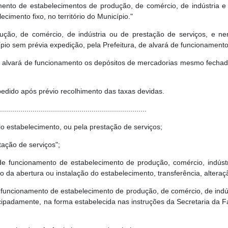
mento de estabelecimentos de produção, de comércio, de indústria e 
imento fixo, no território do Município."
ção, de comércio, de indústria ou de prestação de serviços, e n
cípio sem prévia expedição, pela Prefeitura, de alvará de funcionamento
 alvará de funcionamento os depósitos de mercadorias mesmo fechad
edido após prévio recolhimento das taxas devidas.
.......................................................................
lo estabelecimento, ou pela prestação de serviços;
tação de serviços";
e funcionamento de estabelecimento de produção, comércio, indústr
o da abertura ou instalação do estabelecimento, transferência, alteraç
 funcionamento de estabelecimento de produção, de comércio, de indúst
cipadamente, na forma estabelecida nas instruções da Secretaria da Fa