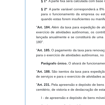
§ 1º
A parte fixa será calculada com base n
§ 2º
A parte variável corresponderá a 8% (
para o funcionamento da empresa ou esta
quando estas forem insuficientes ou manif
"
Art. 184.
Além da taxa para expedição de alv
exercício de atividades autônomas, os contr
lançada anualmente e se constituirá de uma
180".
"
Art. 185.
O pagamento da taxa para renovação
para o exercício de atividades autônomas, no
Parágrafo único.
O alvará de funcionament
"
Art. 188.
São isentos da taxa para expediçã
de serviços e para o exercício de atividades
"
Art. 231.
Pela apreensão e depósito de bens
cemitério, de vistoria e de deslacração de es
I - de apreensão e depósito de bens móve