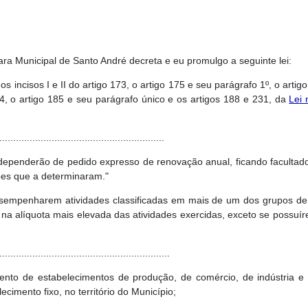
ra Municipal de Santo André decreta e eu promulgo a seguinte lei:
s incisos I e II do artigo 173, o artigo 175 e seu parágrafo 1º, o artigo 
84, o artigo 185 e seu parágrafo único e os artigos 188 e 231, da
Lei
............................................................
penderão de pedido expresso de renovação anual, ficando facultado, 
es que a determinaram."
sempenharem atividades classificadas em mais de um dos grupos de 
na alíquota mais elevada das atividades exercidas, exceto se possuír
..............................................................
ento de estabelecimentos de produção, de comércio, de indústria e 
imento fixo, no território do Município;