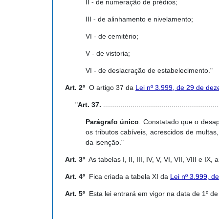
II - de numeração de prédios;
III - de alinhamento e nivelamento;
VI - de cemitério;
V - de vistoria;
VI - de deslacração de estabelecimento."
Art. 2º
O artigo 37 da
Lei nº 3.999, de 29 de de
"
Art. 37.
...........................................................
Parágrafo único
. Constatado que o desa
os tributos cabíveis, acrescidos de multa
da isenção."
Art. 3º
As tabelas I, II, III, IV, V, VI, VII, VIII e
Art. 4º
Fica criada a tabela XI da
Lei nº 3.999, 
Art. 5º
Esta lei entrará em vigor na data de 1º de