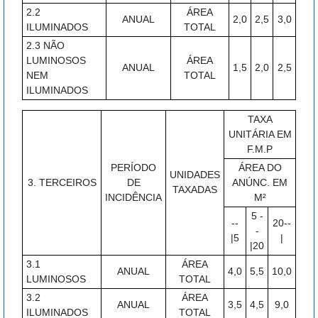
2.2
ÁREA
ANUAL
2,0
2,5
3,0
ILUMINADOS
TOTAL
2.3 NÃO
LUMINOSOS
ÁREA
ANUAL
1,5
2,0
2,5
NEM
TOTAL
ILUMINADOS
TAXA
UNITÁRIA EM
F.M.P
PERÍODO
ÁREA DO
UNIDADES
3. TERCEIROS
DE
ANÚNC. EM
TAXADAS
INCIDÊNCIA
M²
5 -
--
20--
-
|5
|
|20
3.1
ÁREA
ANUAL
4,0
5,5
10,0
LUMINOSOS
TOTAL
3.2
ÁREA
ANUAL
3,5
4,5
9,0
ILUMINADOS
TOTAL