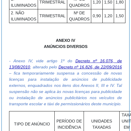
TRIMESTRAL
1,20
1,50
1,80
ILUMINADOS
QUADROS
2. NÃO
Nº DE
TRIMESTRAL
0,90
1,20
1,50
ILUMINADOS
QUADROS
ANEXO IV
ANÚNCIOS DIVERSOS
- Anexo IV, vide artigo 1º do
Decreto nº 16.076, de
13/08/2010
, alterado pelo
Decreto nº 16.826, de 22/09/2016
– fica temporariamente suspensa a concessão de novas
licenças para instalação de anúncios de publicidade
externos, enquadrados nos itens dos Anexos II, III e IV. Tal
suspensão não se aplica às novas licenças para publicidade
ou instalação de anúncios publicitários nos veículos de
transporte escolar e táxi de permissionários deste município.
TAX
PERÍODO DE
UNIDADES
UNIT
TIPO DE ANÚNCIO
INCIDÊNCIA
TAXADAS
EM