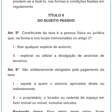
prestem-se a fazê-lo, nas formas e condições fixadas em
regulamento.
TÍTULO II
DO SUJEITO PASSIVO
Art. 5º
Contribuinte da taxa é a pessoa física ou jurídica
que, na forma e nos locais mencionados no artigo 1º:
I - fizer qualquer espécie de anúncio;
II - explorar ou utilizar a divulgação de anúncios de
terceiros.
Art. 6º
São solidariamente obrigados pelo pagamento da
taxa:
I - aquele a quem o anúncio aproveitar direta ou
indiretamente;
II - o proprietário, o locador ou cedente de espaço em
bem imóvel ou móvel, inclusive veículos.
Parágrafo único.
Para efeito deste artigo, ficam