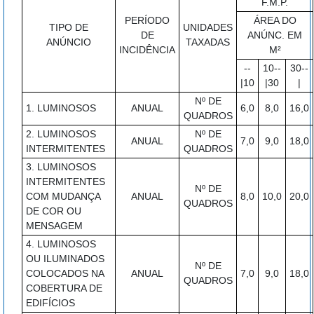
F.M.P.
PERÍODO
ÁREA DO
TIPO DE
UNIDADES
DE
ANÚNC. EM
ANÚNCIO
TAXADAS
INCIDÊNCIA
M²
--
10--
30--
|10
|30
|
Nº DE
1. LUMINOSOS
ANUAL
6,0
8,0
16,0
QUADROS
2. LUMINOSOS
Nº DE
ANUAL
7,0
9,0
18,0
INTERMITENTES
QUADROS
3. LUMINOSOS
INTERMITENTES
Nº DE
COM MUDANÇA
ANUAL
8,0
10,0
20,0
QUADROS
DE COR OU
MENSAGEM
4. LUMINOSOS
OU ILUMINADOS
Nº DE
COLOCADOS NA
ANUAL
7,0
9,0
18,0
QUADROS
COBERTURA DE
EDIFÍCIOS