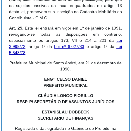
os sujeitos passivos da taxa, enquadrados no artigo 13
desta lei, promovam sua inscrição no Cadastro Mobiliário do
Contribuinte - C.M.C.
Art. 25.
Esta lei entrará em vigor em 1º de janeiro de 1991,
revogando-se todas as disposições em contrário,
especialmente os artigos 173, VII e 214 a 221 da
Lei
3.999/72
; artigo 1º da
Lei nº 6.027/83
e artigo 1º da
Lei
5.548/78
.
Prefeitura Municipal de Santo André, em 21 de dezembro de
1990.
ENGº. CELSO DANIEL
PREFEITO MUNICIPAL
CLÁUDIA LONGO FIORILLO
RESP. P/ SECRETÁRIO DE ASSUNTOS JURÍDICOS
ESTANISLAU DOBBECK
SECRETÁRIO DE FINANÇAS
Registrada e datilografada no Gabinete do Prefeito, na