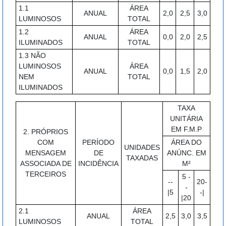
1.1
ÁREA
ANUAL
2,0
2,5
3,0
LUMINOSOS
TOTAL
1.2
ÁREA
ANUAL
0,0
2,0
2,5
ILUMINADOS
TOTAL
1.3 NÃO
LUMINOSOS
ÁREA
ANUAL
0,0
1,5
2,0
NEM
TOTAL
ILUMINADOS
TAXA
UNITÁRIA
EM F.M.P
2. PRÓPRIOS
COM
PERÍODO
ÁREA DO
UNIDADES
MENSAGEM
DE
ANÚNC. EM
TAXADAS
ASSOCIADA DE
INCIDÊNCIA
M²
TERCEIROS
5 -
--
20-
-
|5
-|
|20
2.1
ÁREA
ANUAL
2,5
3,0
3,5
LUMINOSOS
TOTAL