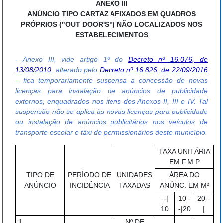
ANEXO III
ANÚNCIO TIPO CARTAZ AFIXADOS EM QUADROS
PRÓPRIOS ("OUT DOOR'S") NÃO LOCALIZADOS NOS
ESTABELECIMENTOS
- Anexo III, vide artigo 1º do
Decreto nº 16.076, de
13/08/2010
, alterado pelo
Decreto nº 16.826, de 22/09/2016
– fica temporariamente suspensa a concessão de novas
licenças para instalação de anúncios de publicidade
externos, enquadrados nos itens dos Anexos II, III e IV. Tal
suspensão não se aplica às novas licenças para publicidade
ou instalação de anúncios publicitários nos veículos de
transporte escolar e táxi de permissionários deste município.
TAXA UNITÁRIA
EM F.M.P
TIPO DE
PERÍODO DE
UNIDADES
ÁREA DO
ANÚNCIO
INCIDÊNCIA
TAXADAS
ANÚNC. EM M²
--|
10 -
20--
10
-|20
|
1.
Nº DE