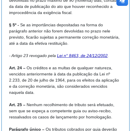
devolvidas no prazo máximo de 90 (noventa) dias, contados
da data de publicação do ato que houver reconhecido a
improcedência da exigência fiscal.
§ 5º -
Se as importâncias depositadas na forma do
parágrafo anterior não forem devolvidas no prazo nele
previsto, ficarão sujeitas a permanente correção monetária,
até a data da efetiva restituição.
- Artigo 23 revogado pela
Lei n° 8463, de 24/12/2002
.
Art. 24 –
Os créditos e as multas de qualquer natureza,
vencidos anteriormente à data da publicação da Lei nº
2.233, de 20 de julho de 1964, para os efeitos da aplicação
e da correção monetária, são considerados vencidos
naquela data.
Art. 25 –
Nenhum recolhimento de tributo será efetuado,
sem que se expeça a competente guia ou aviso-recibo,
ressalvados os casos de lançamento por homologação.
Parágrafo único –
Os tributos cobrados por guia deverão