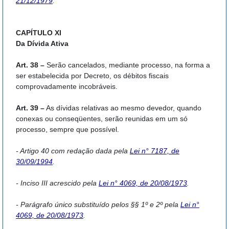
21/12/1979
.
CAPÍTULO XI
Da Dívida Ativa
Art. 38 –
Serão cancelados, mediante processo, na forma a
ser estabelecida por Decreto, os débitos fiscais
comprovadamente incobráveis.
Art. 39 –
As dívidas relativas ao mesmo devedor, quando
conexas ou conseqüentes, serão reunidas em um só
processo, sempre que possível.
- Artigo 40 com redação dada pela
Lei n° 7187, de
30/09/1994
.
- Inciso III acrescido pela
Lei n° 4069, de 20/08/1973
.
- Parágrafo único substituído pelos §§ 1º e 2º
pela
Lei n°
4069, de 20/08/1973
.