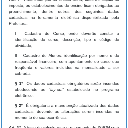
imposto, os estabelecimentos de ensino ficam obrigados ao
preenchimento, dentre outros, dos seguintes dados
cadastrais na ferramenta eletrônica disponibilizada pela
Prefeitura:
I - Cadastro do Curso, onde deverão constar a
identificação do curso, descrição, tipo e código de
atividade;
II - Cadastro de Alunos: identificação por nome e do
responsável financeiro, com apontamento do curso que
freqüenta e valores incluídos na mensalidade a ser
cobrada.
§ 1º
Os dados cadastrais obrigatórios serão inseridos
obedecendo ao “
lay-out
” estabelecido no programa
eletrônico.
§ 2º
É obrigatória a manutenção atualizada dos dados
cadastrais, devendo as alterações serem inseridas no
momento de sua ocorrência.
Art. 5º
A base de cálculo para o pagamento do ISSQN será