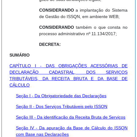
CONSIDERANDO
a implantação do Sistema
de Gestão do ISSQN, em ambiente WEB;
CONSIDERANDO
também o que consta no
processo administrativo nº 11.134/2017;
DECRETA:
SUMÁRIO
CAPÍTULO I - DAS OBRIGAÇÕES ACESSÓRIAS DE
DECLARAÇÃO CADASTRAL, DOS SERVIÇOS
TRIBUTÁVEIS, DA RECEITA BRUTA E DA BASE DE
CÁLCULO
Seção I - Da Obrigatoriedade das Declarações
Seção II - Dos Serviços Tributáveis pelo ISSQN
Seção III - Da identificação da Receita Bruta de Serviços
Seção IV - Da apuração da Base de Cálculo do ISSQN
com Base nas Declarações