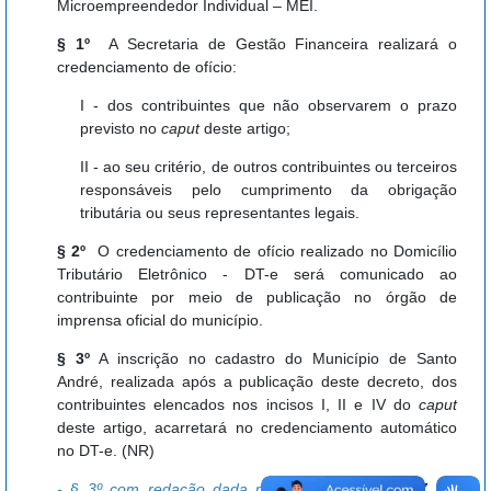
Microempreendedor Individual – MEI.
§ 1º
A Secretaria de Gestão Financeira realizará o
credenciamento de ofício:
I - dos contribuintes que não observarem o prazo
previsto no
caput
deste artigo;
II - ao seu critério, de outros contribuintes ou terceiros
responsáveis pelo cumprimento da obrigação
tributária ou seus representantes legais.
§ 2º
O credenciamento de ofício realizado no Domicílio
Tributário Eletrônico - DT-e será comunicado ao
contribuinte por meio de publicação no órgão de
imprensa oficial do município.
§ 3º
A inscrição no cadastro do Município de Santo
André, realizada após a publicação deste decreto, dos
contribuintes elencados nos incisos I, II e IV do
caput
deste artigo, acarretará no credenciamento automático
no DT-e. (NR)
- § 3º com redação dada pelo
Decreto nº 18.337, de