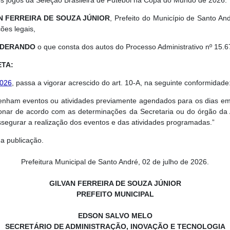
os jogos da Seleção Brasileira de Futebol na Copa do Mundo de 2026.
N FERREIRA DE SOUZA JÚNIOR
, Prefeito do Município de Santo A
ções legais,
IDERANDO
o que consta dos autos do Processo Administrativo nº 15.6
TA:
2026
, passa a vigorar acrescido do art. 10-A, na seguinte conformidade
tenham eventos ou atividades previamente agendados para os dias em
nar de acordo com as determinações da Secretaria ou do órgão da Ad
segurar a realização dos eventos e das atividades programadas.”
ua publicação.
Prefeitura Municipal de Santo André, 02 de julho de 2026.
GILVAN FERREIRA DE SOUZA JÚNIOR
PREFEITO MUNICIPAL
EDSON SALVO MELO
SECRETÁRIO DE ADMINISTRAÇÃO, INOVAÇÃO E TECNOLOGIA