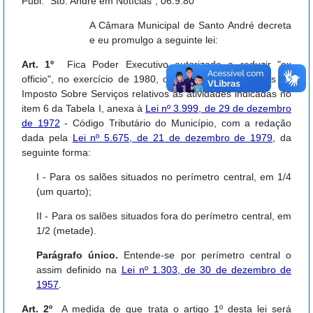
Publ. "Sto. André em Notícias", 06.9.80
A Câmara Municipal de Santo André decreta
e eu promulgo a seguinte lei:
Art. 1º
Fica Poder Executivo autorizado a reduzir "ex
officio", no exercício de 1980, o valor dos lançamentos do
Imposto Sobre Serviços relativos às atividades indicadas no
item 6 da Tabela I, anexa à
Lei nº 3.999, de 29 de dezembro
de 1972
- Código Tributário do Município, com a redação
dada pela
Lei nº 5.675, de 21 de dezembro de 1979
, da
seguinte forma:
I - Para os salões situados no perímetro central, em 1/4
(um quarto);
II - Para os salões situados fora do perímetro central, em
1/2 (metade).
Parágrafo único.
Entende-se por perímetro central o
assim definido na
Lei nº 1.303, de 30 de dezembro de
1957
.
Art. 2º
A medida de que trata o artigo 1º desta lei será