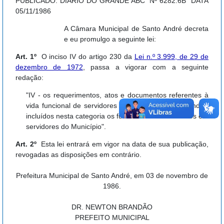
PUBLICADO: DIÁRIO DO GRANDE ABC Nº 6282:6B DATA
05/11/1986
A Câmara Municipal de Santo André decreta
e eu promulgo a seguinte lei:
Art. 1º
O inciso IV do artigo 230 da
Lei n.º 3.999, de 29 de
dezembro de 1972
, passa a vigorar com a seguinte
redação:
"IV - os requerimentos, atos e documentos referentes à
vida funcional de servidores municipais de Santo André,
incluídos nesta categoria os funcionários inativos e os ex-
servidores do Município".
Art. 2º
Esta lei entrará em vigor na data de sua publicação,
revogadas as disposições em contrário.
Prefeitura Municipal de Santo André, em 03 de novembro de
1986.
DR. NEWTON BRANDÃO
PREFEITO MUNICIPAL